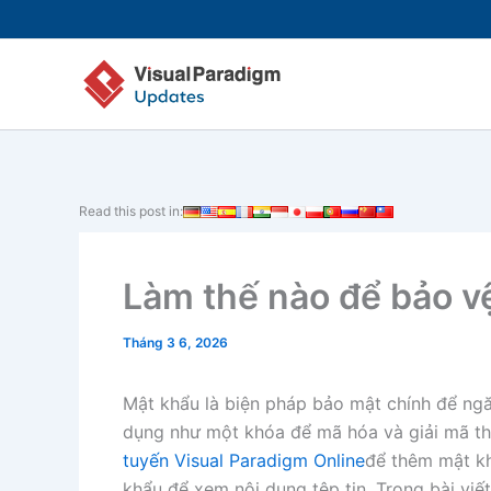
Nhảy
tới
nội
dung
Read this post in:
Làm thế nào để bảo vệ
Tháng 3 6, 2026
Mật khẩu là biện pháp bảo mật chính để ngăn
dụng như một khóa để mã hóa và giải mã th
tuyến Visual Paradigm Online
để thêm mật kh
khẩu để xem nội dung tệp tin. Trong bài viế