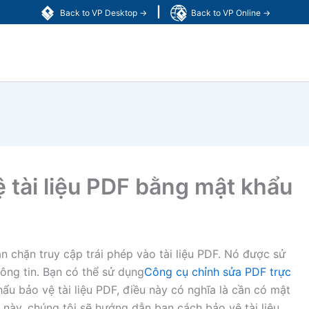
|
Back to VP Desktop →
Back to VP Online →
 tài liệu PDF bằng mật khẩu
 chặn truy cập trái phép vào tài liệu PDF. Nó được sử
ông tin. Bạn có thể sử dụng
Công cụ chỉnh sửa PDF trực
ẩu bảo vệ tài liệu PDF, điều này có nghĩa là cần có mật
t này, chúng tôi sẽ hướng dẫn bạn cách bảo vệ tài liệu