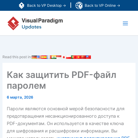
Перейти
|
Back to VP Desktop →
Back to VP Online →
к
Main
содержимому
Men
Read this post in:
Как защитить PDF-файл
паролем
6 марта, 2026
Пароли являются основной мерой безопасности для
предотвращения несанкционированного доступа к
PDF-документам. Он используется в качестве ключа
для шифрования и расшифровки информации. Вы