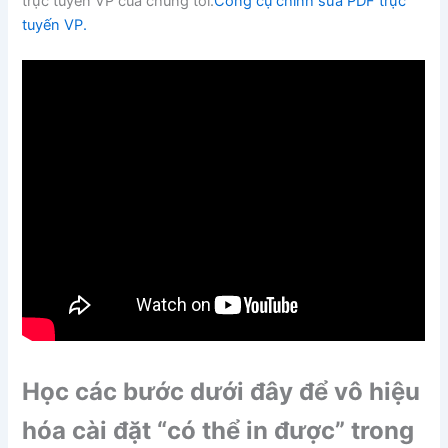
trực tuyến VP của chúng tôi.
Công cụ chỉnh sửa PDF trực
tuyến VP.
Học các bước dưới đây để vô hiệu
hóa cài đặt “có thể in được” trong