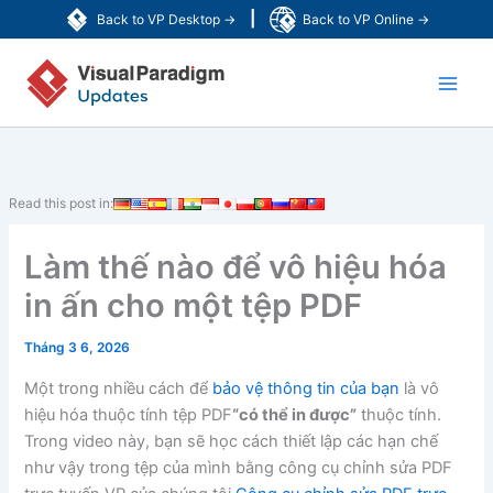
Nhảy
|
Back to VP Desktop →
Back to VP Online →
tới
Main
nội
dung
Men
Read this post in:
Làm thế nào để vô hiệu hóa
in ấn cho một tệp PDF
Tháng 3 6, 2026
Một trong nhiều cách để
bảo vệ thông tin của bạn
là vô
hiệu hóa thuộc tính tệp PDF
“có thể in được”
thuộc tính.
Trong video này, bạn sẽ học cách thiết lập các hạn chế
như vậy trong tệp của mình bằng công cụ chỉnh sửa PDF