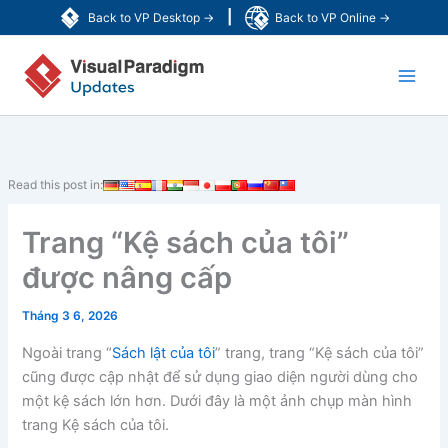
Nhảy
|
Back to VP Desktop →
Back to VP Online →
tới
Main
nội
dung
Men
Read this post in:
Trang “Kệ sách của tôi”
được nâng cấp
Tháng 3 6, 2026
Ngoài trang “
Sách lật của tôi
” trang, trang “Kệ sách của tôi”
cũng được cập nhật để sử dụng giao diện người dùng cho
một kệ sách lớn hơn. Dưới đây là một ảnh chụp màn hình
trang Kệ sách của tôi.