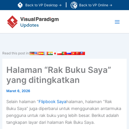
Lewati
|
Back to VP Desktop →
Back to VP Online →
ke
Main
konten
Men
Read this post in:
Halaman “Rak Buku Saya”
yang ditingkatkan
Maret 6, 2026
Selain halaman “
Flipbook Saya
halaman, halaman “Rak
Buku Saya” juga diperbarui untuk menggunakan antarmuka
pengguna untuk rak buku yang lebih besar. Berikut adalah
tangkapan layar dari halaman Rak Buku Saya.