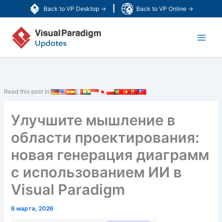
Перейти
|
Back to VP Desktop →
Back to VP Online →
к
Main
содержимому
Men
Read this post in:
Улучшите мышление в
области проектирования:
новая генерация диаграмм
с использованием ИИ в
Visual Paradigm
6 марта, 2026