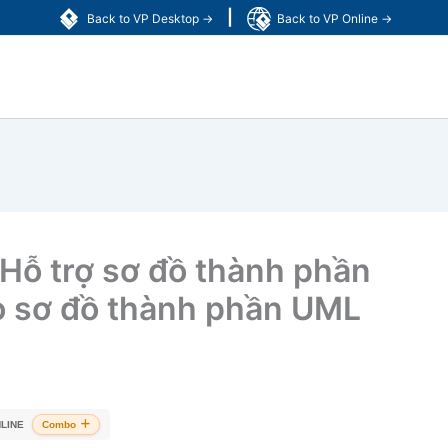
|
Back to VP Desktop →
Back to VP Online →
Hỗ trợ sơ đồ thành phần
ạo sơ đồ thành phần UML
LINE
Combo