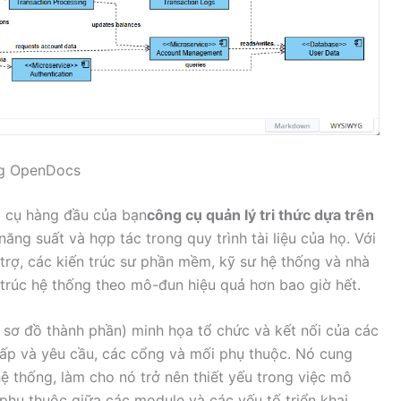
ong OpenDocs
g cụ hàng đầu của bạn
công cụ quản lý tri thức dựa trên
ăng suất và hợp tác trong quy trình tài liệu của họ. Với
trợ, các kiến trúc sư phần mềm, kỹ sư hệ thống và nhà
 trúc hệ thống theo mô-đun hiệu quả hơn bao giờ hết.
 sơ đồ thành phần) minh họa tổ chức và kết nối của các
ấp và yêu cầu, các cổng và mối phụ thuộc. Nó cung
hệ thống, làm cho nó trở nên thiết yếu trong việc mô
 phụ thuộc giữa các module và các yếu tố triển khai.