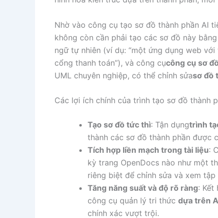
Nhờ vào công cụ tạo sơ đồ thành phần AI tiê
không còn cần phải tạo các sơ đồ này bằng
ngữ tự nhiên (ví dụ: “một ứng dụng web với 
cổng thanh toán”), và công cụ
công cụ sơ đồ
UML chuyên nghiệp, có thể chỉnh sửa
sơ đồ
Các lợi ích chính của trình tạo sơ đồ thành 
Tạo sơ đồ tức thì
: Tận dụng
trình t
thành các sơ đồ thành phần được cấ
Tích hợp liền mạch trong tài liệu
: 
kỳ trang OpenDocs nào như một th
riêng biệt để chỉnh sửa và xem tập 
Tăng năng suất và độ rõ ràng
: Kết
công cụ quản lý tri thức
dựa trên A
chính xác vượt trội.