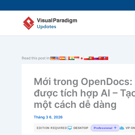
Nhảy
tới
nội
dung
Read this post in:
Mới trong OpenDocs: 
được tích hợp AI – T
một cách dễ dàng
Tháng 3 6, 2026
|
DESKTOP
VP ON
Professional
EDITION REQUIRED