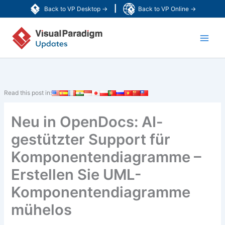
Zum
|
Back to VP Desktop →
Back to VP Online →
Inhalt
Main
springen
Men
Read this post in:
Neu in OpenDocs: AI-
gestützter Support für
Komponentendiagramme –
Erstellen Sie UML-
Komponentendiagramme
mühelos