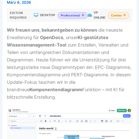
März 6, 2026
VP
EDITION
|
DESKTOP
Professional
Combo
ONLINE
REQUIRED
Wir freuen uns, bekanntgeben zu können
die neueste
Erweiterung für
OpenDocs
, unser
KI-gestütztes
Wissensmanagement-Tool
zum Erstellen, Verwalten und
Teilen von umfangreichen Dokumentationen und
Diagrammen. Heute führen wir die Unterstützung für drei
leistungsstarke neue Diagrammtypen ein: EPC-Diagramme,
Komponentendiagramme und PERT-Diagramme. In diesem
Update-Fokus tauchen wir in die
brandneue
Komponentendiagramm
Funktion – mit KI für
blitzschnelle Erstellung.