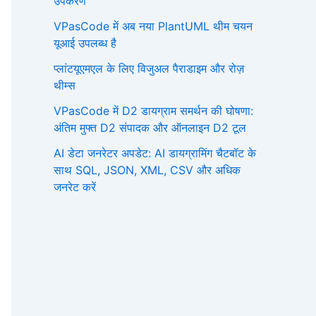
उपकरण
VPasCode में अब नया PlantUML थीम चयन
यूआई उपलब्ध है
प्लांटयूएमएल के लिए विजुअल पैराडाइम और रोज़
थीम्स
VPasCode में D2 डायग्राम समर्थन की घोषणा:
अंतिम मुफ्त D2 संपादक और ऑनलाइन D2 टूल
AI डेटा जनरेटर अपडेट: AI डायग्रामिंग चैटबॉट के
साथ SQL, JSON, XML, CSV और अधिक
जनरेट करें