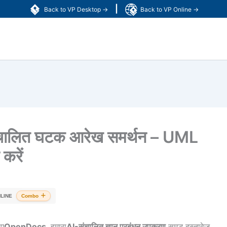
|
Back to VP Desktop →
Back to VP Online →
चालित घटक आरेख समर्थन – UML
करें
LINE
Combo
िए
OpenDocs
, हमारा
AI-संचालित ज्ञान प्रबंधन उपकरण
समृद्ध दस्तावेज़