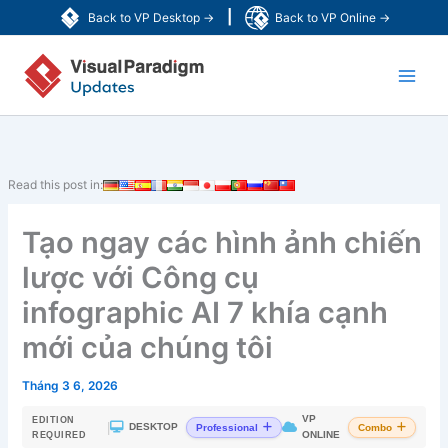
Nhảy
|
Back to VP Desktop →
Back to VP Online →
tới
Main
nội
dung
Men
Read this post in:
Tạo ngay các hình ảnh chiến
lược với Công cụ
infographic AI 7 khía cạnh
mới của chúng tôi
Tháng 3 6, 2026
VP
EDITION
|
DESKTOP
Professional
Combo
ONLINE
REQUIRED