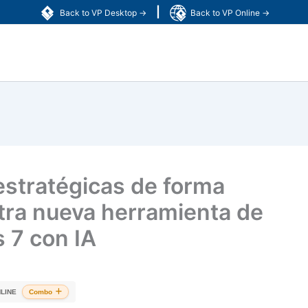
|
Back to VP Desktop →
Back to VP Online →
estratégicas de forma
tra nueva herramienta de
s 7 con IA
LINE
Combo