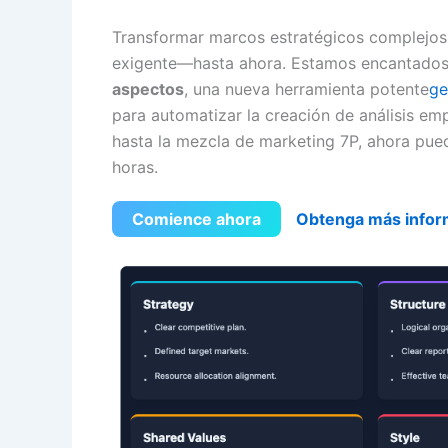
Transformar marcos estratégicos complejos 
exigente—hasta ahora. Estamos encantados 
aspectos
, una nueva herramienta potente
ge
para automatizar la creación de análisis e
hasta la mezcla de marketing 7P, ahora pue
horas.
Comience ahora
Obtenga más infor