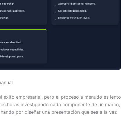
manual
el éxito empresarial, pero el proceso a menudo es lento
les horas investigando cada componente de un marco,
hando por diseñar una presentación que sea a la vez