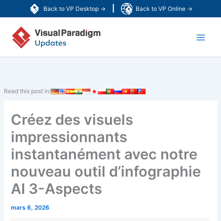
Aller
|
Back to VP Desktop →
Back to VP Online →
au
Main
contenu
Men
Read this post in:
Créez des visuels
impressionnants
instantanément avec notre
nouveau outil d’infographie
AI 3-Aspects
mars 6, 2026