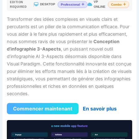
VP
EDITION
|
DESKTOP
Professional
Combo
ONLINE
REQUIRED
Transformer des idées complexes en visuels clairs et
percutants est un pilier de la communication efficace. Pour
vous aider à le faire plus rapidement et plus efficacement,
nous sommes ravis de vous présenter le
Conception
d’infographie 3-Aspects
, un puissant nouvel outil
d’infographie AI 3-Aspects désormais disponible dans
Visual Paradigm. Cette fonctionnalité innovante est conçue
pour éliminer les efforts manuels liés à la création de visuels
stratégiques, vous permettant de générer des infographies
professionnelles et riches en données en quelques
secondes.
Commencer maintenant
En savoir plus