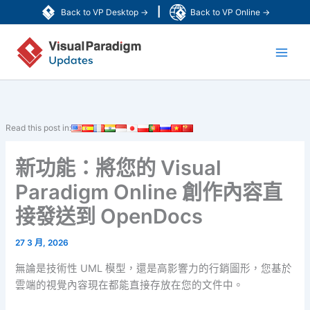
跳
|
Back to VP Desktop →
Back to VP Online →
至
Main
主
要
Men
內
容
Read this post in:
新功能：將您的 Visual
Paradigm Online 創作內容直
接發送到 OpenDocs
27 3 月, 2026
無論是技術性 UML 模型，還是高影響力的行銷圖形，您基於
雲端的視覺內容現在都能直接存放在您的文件中。