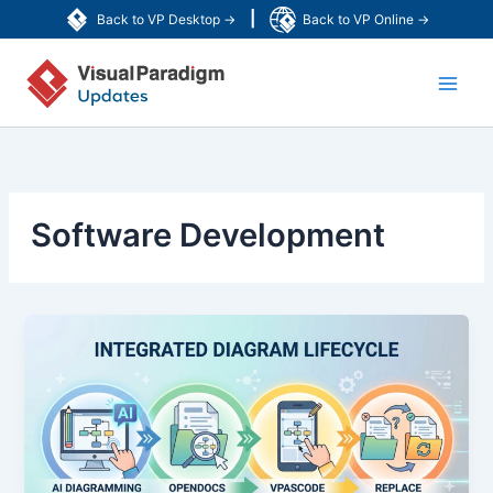
跳
|
Back to VP Desktop →
Back to VP Online →
至
Main
主
要
Men
內
容
Software Development