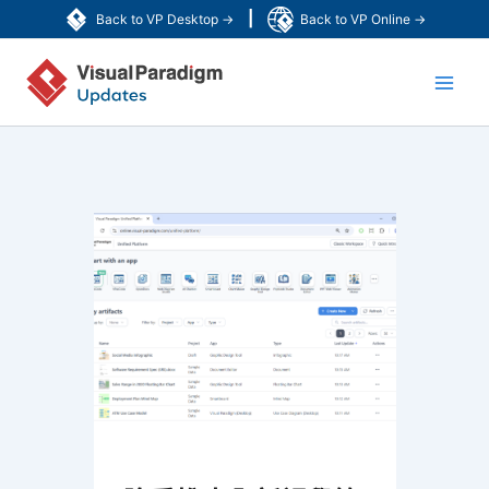
跳
|
Back to VP Desktop →
Back to VP Online →
至
Main
主
要
Men
內
容