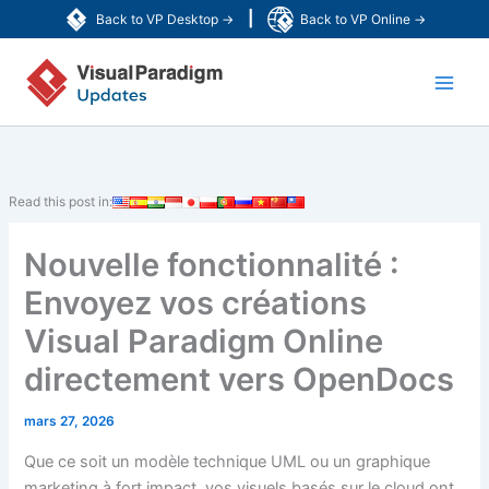
Aller
|
Back to VP Desktop →
Back to VP Online →
au
Main
contenu
Men
Read this post in:
Nouvelle fonctionnalité :
Envoyez vos créations
Visual Paradigm Online
directement vers OpenDocs
mars 27, 2026
Que ce soit un modèle technique UML ou un graphique
marketing à fort impact, vos visuels basés sur le cloud ont