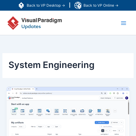
跳
|
Back to VP Desktop →
Back to VP Online →
至
Main
主
要
Men
內
容
System Engineering