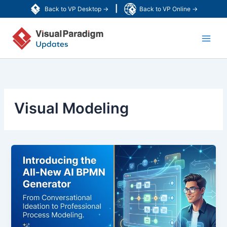
跳
|
Back to VP Desktop →
Back to VP Online →
至
Main
主
要
Men
內
容
Visual Modeling