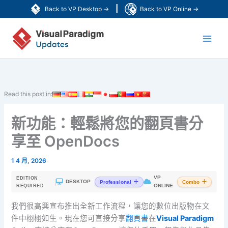
跳
|
Back to VP Desktop →
Back to VP Online →
至
Main
主
要
Men
內
容
Read this post in:
新功能：輕鬆將您的翻頁書分
享至 OpenDocs
1 4 月, 2026
VP
EDITION
|
DESKTOP
Professional
Combo
ONLINE
REQUIRED
我們很高興宣布推出全新工作流程，讓您的數位出版物在文
件中栩栩如生。現在您可直接分享
翻頁書
在
Visual Paradigm