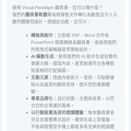
使用 Visual Paradigm 翻頁書，您可以做什麼？
我們的
翻頁書軟體
專為將靜態文件轉化為動態且引人入
勝的體驗而設計。透過此功能，您可以：
轉換與創作：
立即將 PDF、Word 文件和
PowerPoint 簡報轉換為翻頁書，或使用我們
的拖曳式編輯器從零開始設計。
AI 驅動生成：
使用我們的 AI 助手生成完整的
書籍大綱、撰寫內容，甚至創建符合各種藝
術風格的匹配插圖。
互動元素：
透過內嵌影片、音訊、可點擊連
結以及逼真的翻頁音效，提升您的書籍體
驗。
專業品牌化：
自訂封面、主題與背景，以符
合您的企業識別風格。
以行動裝置為首的閱讀體驗：
每本翻頁書皆
完全支援響應式設計，確保在桌上型電腦、
平板與智慧型手機上都能享有完美的閱讀體