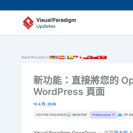
跳
至
主
要
內
容
Read this post in:
新功能：直接將您的 Op
WordPress 頁面
10 4 月, 2026
|
DESKTOP
VP ON
Professional
EDITION REQUIRED
Visual Paradigm OpenDocs
— 這款
強大的 