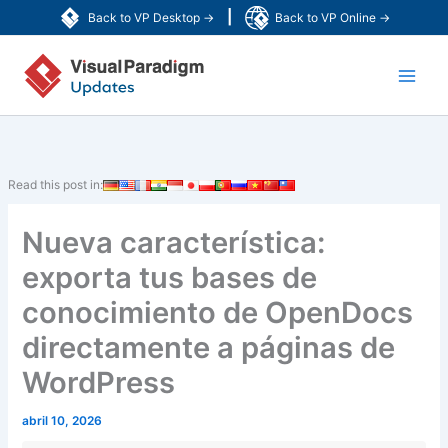
Ir
|
Back to VP Desktop →
Back to VP Online →
al
Main
contenido
Men
Read this post in:
Nueva característica:
exporta tus bases de
conocimiento de OpenDocs
directamente a páginas de
WordPress
abril 10, 2026