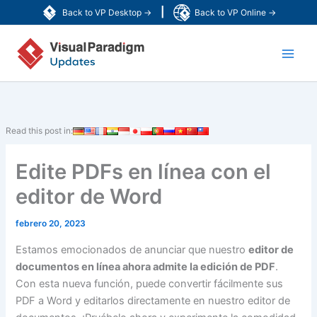
Ir
|
Back to VP Desktop →
Back to VP Online →
al
Main
contenido
Men
Read this post in:
Edite PDFs en línea con el
editor de Word
febrero 20, 2023
Estamos emocionados de anunciar que nuestro
editor de
documentos en línea ahora admite la edición de PDF
.
Con esta nueva función, puede convertir fácilmente sus
PDF a Word y editarlos directamente en nuestro editor de