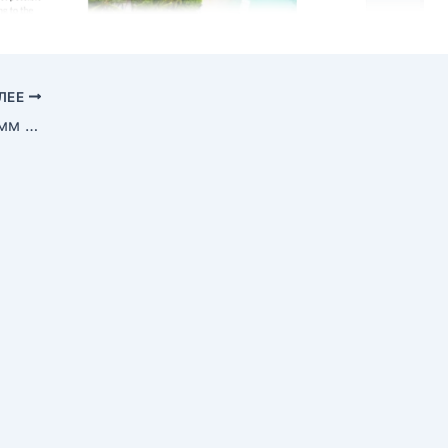
ЛЕЕ
Представляем поддержку диаграмм отношений сущностей в OpenDocs: раскройте потенциал генерации диаграмм ERD с помощью ИИ для более умного проектирования баз данных