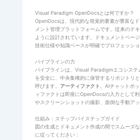
Visual Paradigm OpenDocsとは何ですか？
OpenDocsは、現代的な視覚的要素が豊富
メント管理プラットフォームです。従来のテキス
ように設計されています。ドキュメントページ
技術仕様や知識ベースが明確でプロフェッショ
パイプラインの力
パイプラインは、Visual Paradigmエ
を安全に、中央集権的に保管するリポジトリと
呼びます。
アーティファクト
。AIチャットボ
ィファクトは即座にOpenDocsの入力とし
やスクリーンショットの撮影、面倒な手動アッ
仕組み：ステップバイステップガイド
図の生成とドキュメント作成の間でスムーズな
に従ってください：