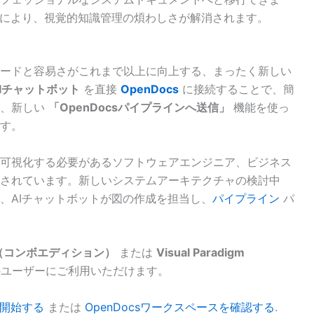
合により、視覚的知識管理の煩わしさが解消されます。
ードと容易さがこれまで以上に向上する、まったく新しい
gm AIチャットボット
を直接
OpenDocs
に接続することで、簡
し、新しい
「OpenDocsパイプラインへ送信」
機能を使っ
す。
可視化する必要があるソフトウェアエンジニア、ビジネス
されています。新しいシステムアーキテクチャの検討中
、AIチャットボットが図の作成を担当し、
パイプライン
パ
nline（コンボエディション）
または
Visual Paradigm
ユーザーにご利用いただけます。
を開始する
または
OpenDocsワークスペースを確認する
.