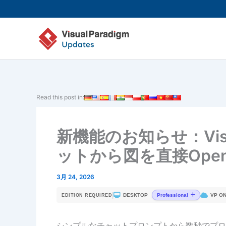
内
容
を
ス
キ
ッ
プ
Read this post in:
新機能のお知らせ：Visua
ットから図を直接Ope
3月 24, 2026
|
DESKTOP
VP ON
Professional
EDITION REQUIRED
シンプルなチャットプロンプトから数秒でプロ