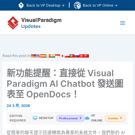
跳
|
Back to VP Desktop →
Back to VP Online →
至
Main
主
要
Men
內
容
Read this post in:
新功能提醒：直接從 Visual
Paradigm AI Chatbot 發送圖
表至 OpenDocs！
24 3 月, 2026
VP
EDITION
|
DESKTOP
Professional
Combo
ONLINE
REQUIRED
從簡單的聊天提示迅速轉換為專業的系統文件。我們新的 AI