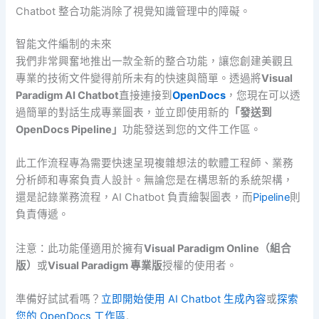
Chatbot 整合功能消除了視覺知識管理中的障礙。
智能文件編制的未來
我們非常興奮地推出一款全新的整合功能，讓您創建美觀且
專業的技術文件變得前所未有的快速與簡單。透過將
Visual
Paradigm AI Chatbot
直接連接到
OpenDocs
，您現在可以透
過簡單的對話生成專業圖表，並立即使用新的
「發送到
OpenDocs Pipeline」
功能發送到您的文件工作區。
此工作流程專為需要快速呈現複雜想法的軟體工程師、業務
分析師和專案負責人設計。無論您是在構思新的系統架構，
還是記錄業務流程，AI Chatbot 負責繪製圖表，而
Pipeline
則
負責傳遞。
注意：此功能僅適用於擁有
Visual Paradigm Online（組合
版）
或
Visual Paradigm 專業版
授權的使用者。
準備好試試看嗎？
立即開始使用 AI Chatbot 生成內容
或
探索
您的 OpenDocs 工作區
.