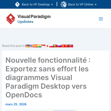
Aller
|
Back to VP Desktop →
Back to VP Online →
au
Main
contenu
Men
Read this post in:
Nouvelle fonctionnalité :
Exportez sans effort les
diagrammes Visual
Paradigm Desktop vers
OpenDocs
mars 25, 2026