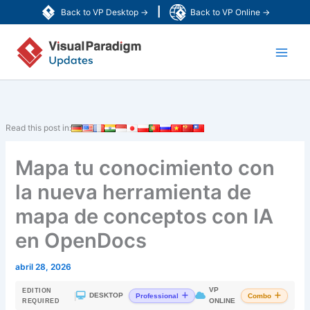
Ir
|
Back to VP Desktop →
Back to VP Online →
al
Main
contenido
Men
Read this post in:
Mapa tu conocimiento con
la nueva herramienta de
mapa de conceptos con IA
en OpenDocs
abril 28, 2026
VP
EDITION
|
DESKTOP
Professional
Combo
ONLINE
REQUIRED