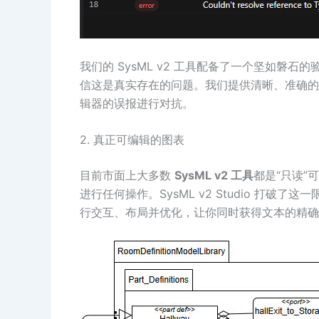
我们的 SysML v2 工具配备了一个坚如磐石的验
信这是真实存在的问题。我们提供清晰、准确的诊断
辑器的误报进行对抗。
2. 真正可编辑的图表
目前市面上大多数
SysML v2 工具
都是“只读
进行任何操作。SysML v2 Studio 打
行交互、布局并优化，让你同时获得文本的精确