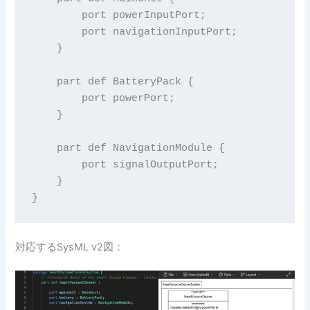
        port powerInputPort;

        port navigationInputPort;

    }

    part def BatteryPack {

        port powerPort;

    }

    part def NavigationModule {

        port signalOutputPort;

    }

}
対応するSysML v2図：