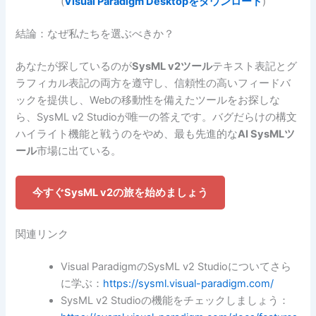
(
Visual Paradigm Desktopをダウンロード
)
結論：なぜ私たちを選ぶべきか？
あなたが探しているのが
SysML v2ツール
テキスト表記とグ
ラフィカル表記の両方を遵守し、信頼性の高いフィードバ
ックを提供し、Webの移動性を備えたツールをお探しな
ら、SysML v2 Studioが唯一の答えです。バグだらけの構文
ハイライト機能と戦うのをやめ、最も先進的な
AI SysMLツ
ール
市場に出ている。
今すぐSysML v2の旅を始めましょう
関連リンク
Visual ParadigmのSysML v2 Studioについてさら
に学ぶ：
https://sysml.visual-paradigm.com/
SysML v2 Studioの機能をチェックしましょう：