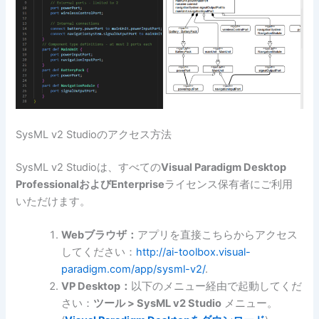
SysML v2 Studioのアクセス方法
SysML v2 Studioは、すべての
Visual Paradigm Desktop
ProfessionalおよびEnterprise
ライセンス保有者にご利用
いただけます。
Webブラウザ：
アプリを直接こちらからアクセス
してください：
http://ai-toolbox.visual-
paradigm.com/app/sysml-v2/
.
VP Desktop：
以下のメニュー経由で起動してくだ
さい：
ツール > SysML v2 Studio
メニュー。