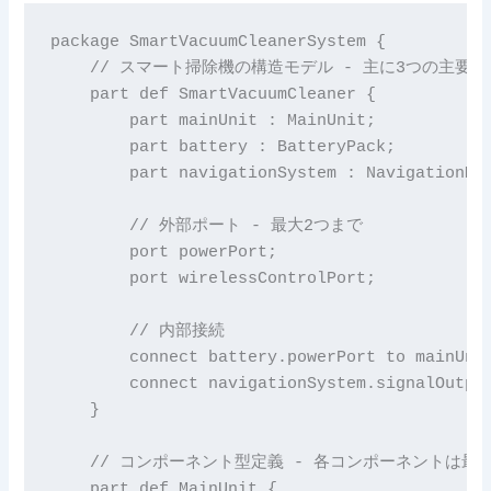
package SmartVacuumCleanerSystem {

    // スマート掃除機の構造モデル - 主に3つの主要部
    part def SmartVacuumCleaner {

        part mainUnit : MainUnit;

        part battery : BatteryPack;

        part navigationSystem : NavigationMod
        // 外部ポート - 最大2つまで

        port powerPort;

        port wirelessControlPort;

        // 内部接続

        connect battery.powerPort to mainUnit
        connect navigationSystem.signalOutput
    }

    // コンポーネント型定義 - 各コンポーネントは最
    part def MainUnit {
