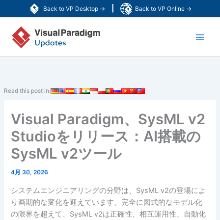
内
|
Back to VP Desktop →
Back to VP Online →
容
Main
を
ス
Men
キ
ッ
プ
Read this post in:
Visual Paradigm、SysML v2
Studioをリリース：AI搭載の
SysML v2ツール
4月 30, 2026
システムエンジニアリングの分野は、SysML v2の登場によ
り画期的な変化を迎えています。完全に図式的なモデル化
の限界を超えて、SysML v2は正確性、相互運用性、自動化