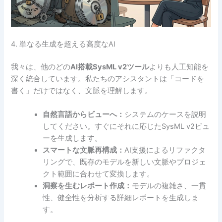
4. 単なる生成を超える高度なAI
我々は、他のどの
AI搭載SysML v2ツール
よりも人工知能を
深く統合しています。私たちのアシスタントは「コードを
書く」だけではなく、文脈を理解します。
自然言語からビューへ：
システムのケースを説明
してください。すぐにそれに応じたSysML v2ビュ
ーを生成します。
スマートな文脈再構成：
AI支援によるリファクタ
リングで、既存のモデルを新しい文脈やプロジェ
クト範囲に合わせて変換します。
洞察を生むレポート作成：
モデルの複雑さ、一貫
性、健全性を分析する詳細レポートを生成しま
す。