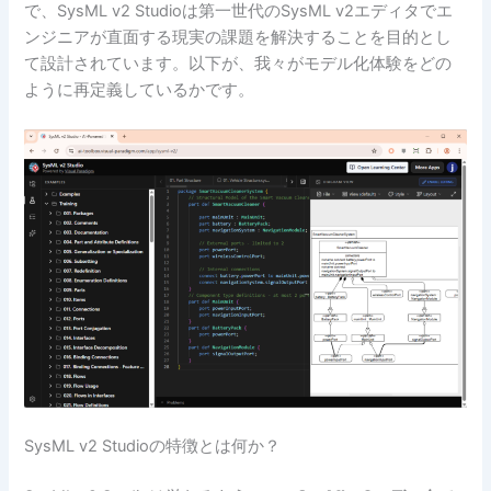
で、SysML v2 Studioは第一世代のSysML v2エディタでエ
ンジニアが直面する現実の課題を解決することを目的とし
て設計されています。以下が、我々がモデル化体験をどの
ように再定義しているかです。
SysML v2 Studioの特徴とは何か？