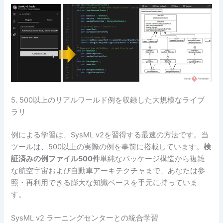
5. 500以上のリアルワールド例を収録した大規模なライブ
ラリ
例による学習は、SysML v2を習得する最速の方法です。当
ツールは、500以上の実際の例を事前に搭載しています。
検
証済みの例ファイル500件
単純なパッケージ構造から複雑
な航空宇宙および自動車アーキテクチャまで、あなたは参
照・再利用できる膨大な知識ベースを手元に持っていま
す。
SysML v2 ラーニングセンターとの統合学習