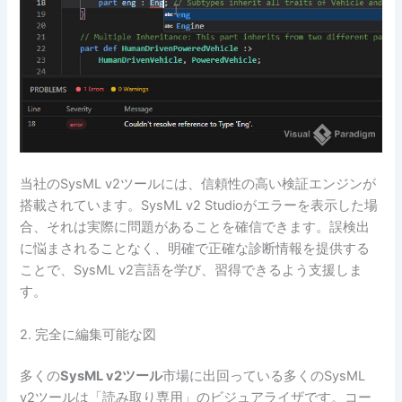
当社のSysML v2ツールには、信頼性の高い検証エンジンが
搭載されています。SysML v2 Studioがエラーを表示した場
合、それは実際に問題があることを確信できます。誤検出
に悩まされることなく、明確で正確な診断情報を提供する
ことで、SysML v2言語を学び、習得できるよう支援しま
す。
2. 完全に編集可能な図
多くの
SysML v2ツール
市場に出回っている多くのSysML
v2ツールは「読み取り専用」のビジュアライザです。コー