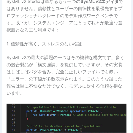
SysML v2 Studioは単なるもう一つの
SysML v2エディタ
で
はありません。信頼性とユーザーの自律性を最優先するプ
ロフェッショナルグレードのモデル作成ワークベンチで
す。以下が、システムエンジニアにとって我々が最適な選
択肢となる主な利点です：
1. 信頼性が高く、ストレスのない検証
SysML v2の最大の課題の一つはその複雑な構文です。多く
の競合製品が「構文強調」を提供していますが、その実装
はしばしばバグを含み、完全に正しいファイルでも赤い
「エラー」の下線が多数表示されます。このような誤った
報告は単に不快なだけでなく、モデルに対する信頼を損な
います。