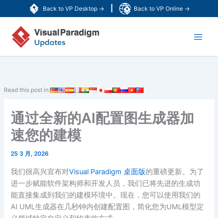
跳
|
Back to VP Desktop →
Back to VP Online →
至
Main
内
容
Men
Read this post in:
通过全新的AI配置图生成器加
速您的建模
25 3 月, 2026
我们很高兴宣布对
Visual Paradigm 桌面版
的重磅更新。为了
进一步赋能软件架构师和开发人员，我们已将先进的生成功
能直接集成到我们的建模环境中。现在，您可以使用我们的
AI UML生成器在几秒钟内创建配置图，简化您为UML模型定