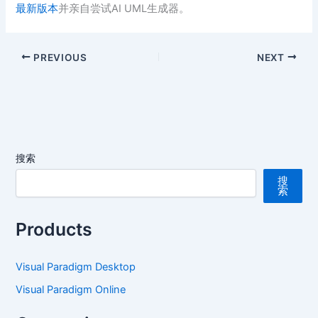
最新版本
并亲自尝试AI UML生成器。
PREVIOUS
NEXT
搜索
搜
索
Products
Visual Paradigm Desktop
Visual Paradigm Online