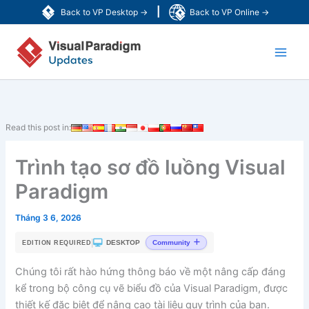
Nhảy
|
Back to VP Desktop →
Back to VP Online →
tới
Main
nội
dung
Men
Read this post in:
Trình tạo sơ đồ luồng Visual
Paradigm
Tháng 3 6, 2026
|
DESKTOP
Community
EDITION REQUIRED
Chúng tôi rất hào hứng thông báo về một nâng cấp đáng
kể trong bộ công cụ vẽ biểu đồ của Visual Paradigm, được
thiết kế đặc biệt để nâng cao tài liệu quy trình của bạn.