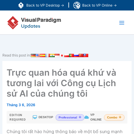
Nhảy
|
Back to VP Desktop →
Back to VP Online →
tới
Main
nội
dung
Men
Read this post in:
Trực quan hóa quá khứ và
tương lai với Công cụ Lịch
sử AI của chúng tôi
Tháng 3 6, 2026
VP
EDITION
|
DESKTOP
Professional
Combo
ONLINE
REQUIRED
Chúng tôi rất hào hứng thông báo về một bổ sung mạnh