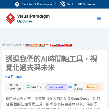
跳
|
Back to VP Desktop →
Back to VP Online →
至
Main
主
要
Men
內
容
Read this post in:
透過我們的AI時間軸工具，視
覺化過去與未來
6 3 月, 2026
VP
EDITION
|
DESKTOP
Professional
Combo
ONLINE
REQUIRED
我們很高興宣布，隆重推出強大的新功能
OpenDocs
，您的
AI 驅動的知識管理工具
。隨著我們持續擴展視覺元件的圖