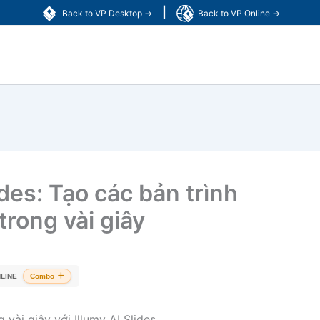
|
Back to VP Desktop →
Back to VP Online →
ides: Tạo các bản trình
trong vài giây
LINE
Combo
 vài giây với Illumy AI Slides