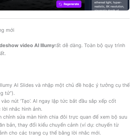
ng mới
ideshow video AI Illumy
rất dễ dàng. Toàn bộ quy trình
ất.
Illumy AI Slides và nhập một chủ đề hoặc ý tưởng cụ thể
g tử”).
vào nút ‘Tạo’. AI ngay lập tức bắt đầu sắp xếp cốt
 lời nhắc hình ảnh.
h chỉnh sửa màn hình chia đôi trực quan để xem bộ sưu
ăn bản, thay đổi kiểu chuyển cảnh (ví dụ: chuyển từ
h ảnh cho các trang cụ thể bằng lời nhắc mới.