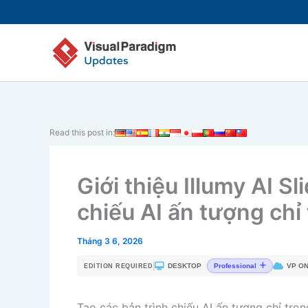
Nhảy
tới
nội
dung
Read this post in:
Giới thiệu Illumy AI Sl
chiếu AI ấn tượng chỉ 
Tháng 3 6, 2026
|
DESKTOP
VP ON
Professional
EDITION REQUIRED
Tạo các bản trình chiếu AI ấn tượng chỉ trong