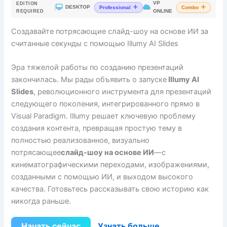
VP
EDITION
|
DESKTOP
Professional
Combo
ONLINE
REQUIRED
Создавайте потрясающие слайд-шоу на основе ИИ за
считанные секунды с помощью Illumy AI Slides
Эра тяжелой работы по созданию презентаций
закончилась. Мы рады объявить о запуске
Illumy AI
Slides
, революционного инструмента для презентаций
следующего поколения, интегрированного прямо в
Visual Paradigm. Illumy решает ключевую проблему
создания контента, превращая простую тему в
полностью реализованное, визуально
потрясающее
слайд-шоу на основе ИИ
—с
кинематографическими переходами, изображениями,
созданными с помощью ИИ, и выходом высокого
качества. Готовьтесь рассказывать свою историю как
никогда раньше.
Начать сейчас
Узнать больше