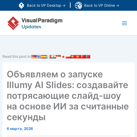
Перейти
|
Back to VP Desktop →
Back to VP Online →
к
Main
содержимому
Men
Read this post in:
Объявляем о запуске
Illumy AI Slides: создавайте
потрясающие слайд-шоу
на основе ИИ за считанные
секунды
6 марта, 2026