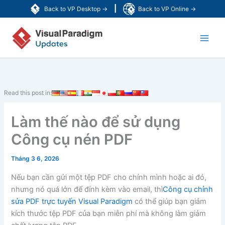
Nhảy
|
Back to VP Desktop →
Back to VP Online →
tới
Main
nội
dung
Men
Read this post in:
Làm thế nào để sử dụng
Công cụ nén PDF
Tháng 3 6, 2026
Nếu bạn cần gửi một tệp PDF cho chính mình hoặc ai đó,
nhưng nó quá lớn để đính kèm vào email, thì
Công cụ chỉnh
sửa PDF trực tuyến Visual Paradigm
có thể giúp bạn giảm
kích thước tệp PDF của bạn miễn phí mà không làm giảm