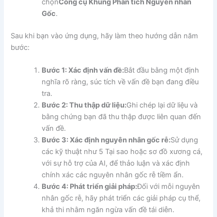
chọn
Công cụ Khung Phân tích Nguyên nhân
Gốc
.
Sau khi bạn vào ứng dụng, hãy làm theo hướng dẫn năm
bước:
Bước 1: Xác định vấn đề:
Bắt đầu bằng một định
nghĩa rõ ràng, súc tích về vấn đề bạn đang điều
tra.
Bước 2: Thu thập dữ liệu:
Ghi chép lại dữ liệu và
bằng chứng bạn đã thu thập được liên quan đến
vấn đề.
Bước 3: Xác định nguyên nhân gốc rễ:
Sử dụng
các kỹ thuật như 5 Tại sao hoặc sơ đồ xương cá,
với sự hỗ trợ của AI, để thảo luận và xác định
chính xác các nguyên nhân gốc rễ tiềm ẩn.
Bước 4: Phát triển giải pháp:
Đối với mỗi nguyên
nhân gốc rễ, hãy phát triển các giải pháp cụ thể,
khả thi nhằm ngăn ngừa vấn đề tái diễn.