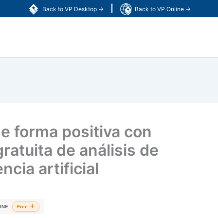
|
Back to VP Desktop →
Back to VP Online →
e forma positiva con
ratuita de análisis de
ncia artificial
INE
Free