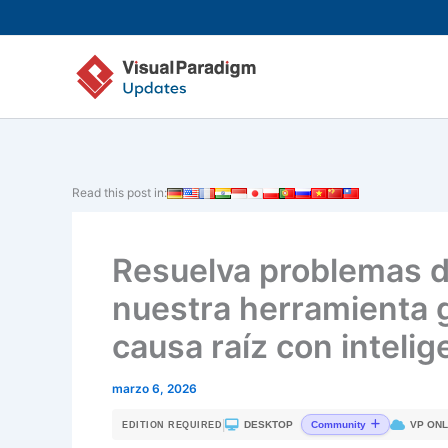
Ir
al
contenido
Read this post in:
Resuelva problemas d
nuestra herramienta g
causa raíz con intelige
marzo 6, 2026
|
DESKTOP
VP ONL
Community
EDITION REQUIRED