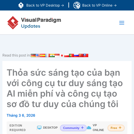
Nhảy
|
Back to VP Desktop →
Back to VP Online →
tới
Main
nội
dung
Men
Read this post in:
Thỏa sức sáng tạo của bạn
với công cụ tư duy sáng tạo
AI miễn phí và công cụ tạo
sơ đồ tư duy của chúng tôi
Tháng 3 6, 2026
VP
EDITION
|
DESKTOP
Community
Free
ONLINE
REQUIRED