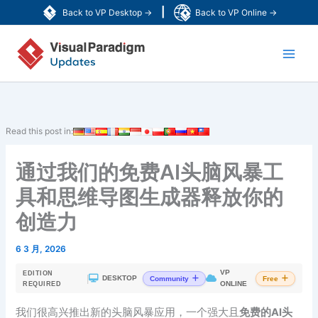
跳
|
Back to VP Desktop →
Back to VP Online →
至
Main
内
容
Men
Read this post in:
通过我们的免费AI头脑风暴工
具和思维导图生成器释放你的
创造力
6 3 月, 2026
VP
EDITION
|
DESKTOP
Community
Free
ONLINE
REQUIRED
我们很高兴推出新的头脑风暴应用，一个强大且
免费的AI头