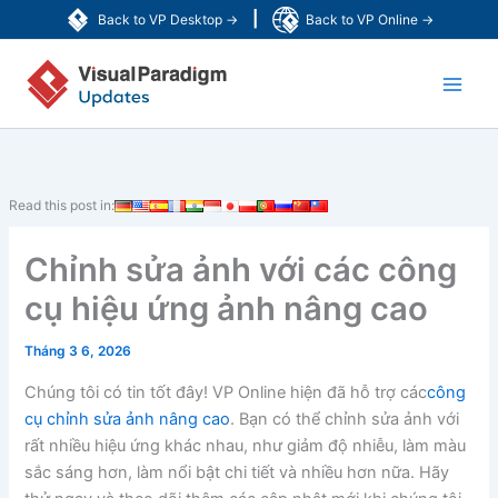
Nhảy
|
Back to VP Desktop →
Back to VP Online →
tới
Main
nội
dung
Men
Read this post in:
Chỉnh sửa ảnh với các công
cụ hiệu ứng ảnh nâng cao
Tháng 3 6, 2026
Chúng tôi có tin tốt đây! VP Online hiện đã hỗ trợ các
công
cụ chỉnh sửa ảnh nâng cao
. Bạn có thể chỉnh sửa ảnh với
rất nhiều hiệu ứng khác nhau, như giảm độ nhiễu, làm màu
sắc sáng hơn, làm nổi bật chi tiết và nhiều hơn nữa. Hãy