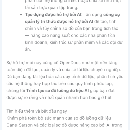
phân tích hệ thống chi tiết hoặc chia sẻ như một
tài sản trực quan tập trung.
Tạo dựng được hỗ trợ bởi AI
: Tận dụng
công cụ
quản lý tri thức được hỗ trợ bởi AI
để tạo, tinh
chỉnh và tùy chỉnh sơ đồ của bạn trong tích tắc
— nâng cao năng suất cho các nhà phân tích
kinh doanh, kiến trúc sư phần mềm và các đội dự
án.
Sự hỗ trợ mới này củng cố OpenDocs như một nền tảng
toàn diện để tạo, quản lý và chia sẻ tài liệu chuyên nghiệp.
Dù bạn đang tài liệu hóa các quy trình dữ liệu, phân tích yêu
cầu hệ thống hay hợp tác trên các quy trình phức tạp,
chúng tôi
Trình tạo sơ đồ luồng dữ liệu AI
giúp bạn đạt
được sự rõ ràng và nhất quán nhanh hơn bao giờ hết.
Tìm hiểu thêm và bắt đầu ngay
Khám phá toàn bộ sức mạnh của sơ đồ luồng dữ liệu
Gane-Sarson và các loại sơ đồ được nâng cao bởi AI trong