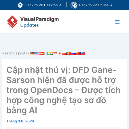
Nhảy
|
Back to VP Desktop →
Back to VP Online →
tới
Main
nội
dung
Men
Read this post in:
Cập nhật thú vị: DFD Gane-
Sarson hiện đã được hỗ trợ
trong OpenDocs – Được tích
hợp công nghệ tạo sơ đồ
bằng AI
Tháng 3 6, 2026