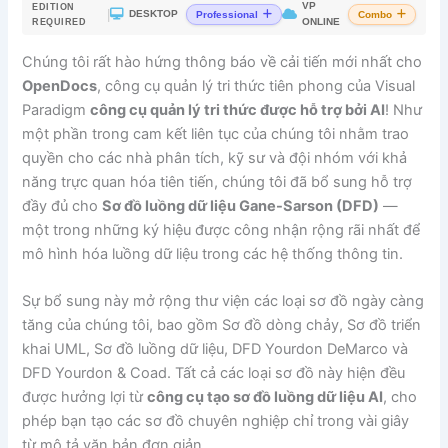
VP
EDITION
|
DESKTOP
Professional
Combo
ONLINE
REQUIRED
Chúng tôi rất hào hứng thông báo về cải tiến mới nhất cho
OpenDocs
, công cụ quản lý tri thức tiên phong của Visual
Paradigm
công cụ quản lý tri thức được hỗ trợ bởi AI
! Như
một phần trong cam kết liên tục của chúng tôi nhằm trao
quyền cho các nhà phân tích, kỹ sư và đội nhóm với khả
năng trực quan hóa tiên tiến, chúng tôi đã bổ sung hỗ trợ
đầy đủ cho
Sơ đồ luồng dữ liệu Gane-Sarson (DFD)
—
một trong những ký hiệu được công nhận rộng rãi nhất để
mô hình hóa luồng dữ liệu trong các hệ thống thông tin.
Sự bổ sung này mở rộng thư viện các loại sơ đồ ngày càng
tăng của chúng tôi, bao gồm Sơ đồ dòng chảy, Sơ đồ triển
khai UML, Sơ đồ luồng dữ liệu, DFD Yourdon DeMarco và
DFD Yourdon & Coad. Tất cả các loại sơ đồ này hiện đều
được hưởng lợi từ
công cụ tạo sơ đồ luồng dữ liệu AI
, cho
phép bạn tạo các sơ đồ chuyên nghiệp chỉ trong vài giây
từ mô tả văn bản đơn giản.