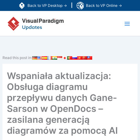
Przejdź
|
Back to VP Desktop →
Back to VP Online →
do
Main
treści
Men
Read this post in:
Wspaniała aktualizacja:
Obsługa diagramu
przepływu danych Gane-
Sarson w OpenDocs –
zasilana generacją
diagramów za pomocą AI