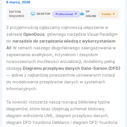
6 marca, 2026
VP
EDITION
|
DESKTOP
Professional
Combo
ONLINE
REQUIRED
Z przyjemnością ogłaszamy najnowszą ulepszenie w
zakresie
OpenDocs
, głównego narzędzia Visual Paradigm
do
narzędzie do zarządzania wiedzą z wykorzystaniem
AI
! W ramach naszego długofalowego zaangażowania w
zapewnianie analitykom, inżynierom i zespołom
nowoczesnych możliwości wizualizacji, dodaliśmy pełną
obsługę
Diagramu przepływu danych Gane-Sarson (DFD)
— jednej z najbardziej powszechnie uznawanych notacji
do modelowania przepływów danych w systemach
informacyjnych.
Ta nowość rozszerza naszą rosnącą bibliotekę typów
diagramów, które teraz obejmują schemat blokowy,
diagram wdrożenia UML, diagram przepływu danych,
diagram DFD Yourdona DeMarco i diagram DFD Yourdona