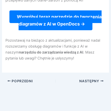
przepływu danych Gane-Sarson z pomocą AI!
Wypróbuj teraz narzędzie do tworzenia
diagramów z AI w OpenDocs →
Pozostawaj na bieżąco z aktualizacjami, ponieważ nadal
rozszerzamy obsługę diagramów i funkcje z AI w
naszym
narzędziu do zarządzania wiedzą z AI
. Masz
pytania lub uwagi? Chętnie je usłyszymy!
POPRZEDNI
NASTĘPNY