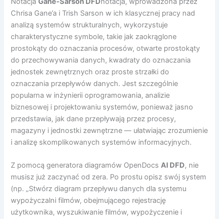
Notacja
Gane-Sarson DFD
notacja, wprowadzona przez
Chrisa Gane’a i Trish Sarson w ich klasycznej pracy nad
analizą systemów strukturalnych, wykorzystuje
charakterystyczne symbole, takie jak zaokrąglone
prostokąty do oznaczania procesów, otwarte prostokąty
do przechowywania danych, kwadraty do oznaczania
jednostek zewnętrznych oraz proste strzałki do
oznaczania przepływów danych. Jest szczególnie
popularna w inżynierii oprogramowania, analizie
biznesowej i projektowaniu systemów, ponieważ jasno
przedstawia, jak dane przepływają przez procesy,
magazyny i jednostki zewnętrzne — ułatwiając zrozumienie
i analizę skomplikowanych systemów informacyjnych.
Z pomocą generatora diagramów OpenDocs
AI DFD
, nie
musisz już zaczynać od zera. Po prostu opisz swój system
(np. „Stwórz diagram przepływu danych dla systemu
wypożyczalni filmów, obejmującego rejestrację
użytkownika, wyszukiwanie filmów, wypożyczenie i