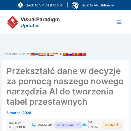
Przejdź
|
Back to VP Desktop →
Back to VP Online →
do
Main
treści
Men
Read this post in:
Przekształć dane w decyzje
za pomocą naszego nowego
narzędzia AI do tworzenia
tabel przestawnych
6 marca, 2026
VP
EDITION
|
DESKTOP
Professional
Combo
ONLINE
REQUIRED