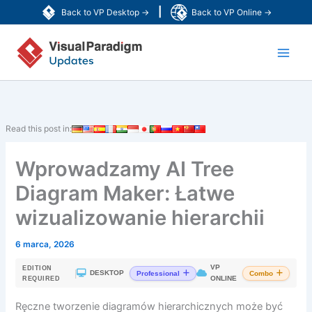
Przejdź
|
Back to VP Desktop →
Back to VP Online →
do
Main
treści
Men
Read this post in:
Wprowadzamy AI Tree
Diagram Maker: Łatwe
wizualizowanie hierarchii
6 marca, 2026
VP
EDITION
|
DESKTOP
Professional
Combo
ONLINE
REQUIRED
Ręczne tworzenie diagramów hierarchicznych może być