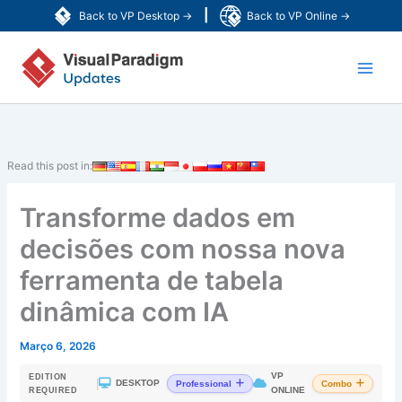
Skip
|
Back to VP Desktop →
Back to VP Online →
to
Main
content
Men
Read this post in:
Transforme dados em
decisões com nossa nova
ferramenta de tabela
dinâmica com IA
Março 6, 2026
VP
EDITION
|
DESKTOP
Professional
Combo
ONLINE
REQUIRED