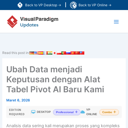
Lewati
|
Back to VP Desktop →
Back to VP Online →
ke
Main
konten
Men
Read this post in:
Ubah Data menjadi
Keputusan dengan Alat
Tabel Pivot AI Baru Kami
Maret 6, 2026
VP
EDITION
|
DESKTOP
Professional
Combo
ONLINE
REQUIRED
Analisis data sering kali merupakan proses yang kompleks