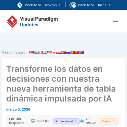
Ir
|
Back to VP Desktop →
Back to VP Online →
al
Main
contenido
Men
Read this post in:
Transforme los datos en
decisiones con nuestra
nueva herramienta de tabla
dinámica impulsada por IA
marzo 6, 2026
VP
EDITION
|
DESKTOP
Professional
Combo
ONLINE
REQUIRED