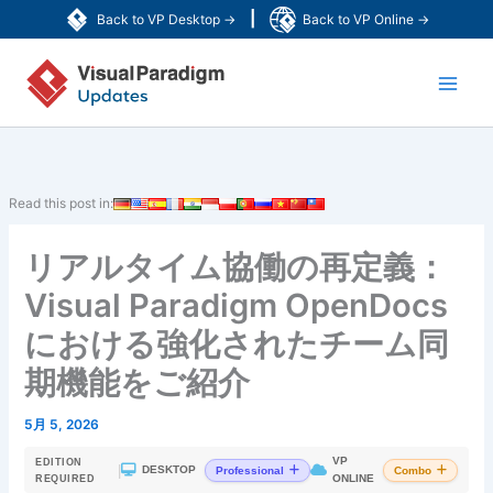
内
|
Back to VP Desktop →
Back to VP Online →
容
Main
を
ス
Men
キ
ッ
プ
Read this post in:
リアルタイム協働の再定義：
Visual Paradigm OpenDocs
における強化されたチーム同
期機能をご紹介
5月 5, 2026
VP
EDITION
|
DESKTOP
Professional
Combo
ONLINE
REQUIRED