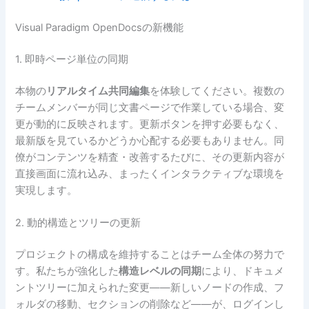
Visual Paradigm OpenDocsの新機能
1. 即時ページ単位の同期
本物の
リアルタイム共同編集
を体験してください。複数の
チームメンバーが同じ文書ページで作業している場合、変
更が動的に反映されます。更新ボタンを押す必要もなく、
最新版を見ているかどうか心配する必要もありません。同
僚がコンテンツを精査・改善するたびに、その更新内容が
直接画面に流れ込み、まったくインタラクティブな環境を
実現します。
2. 動的構造とツリーの更新
プロジェクトの構成を維持することはチーム全体の努力で
す。私たちが強化した
構造レベルの同期
により、ドキュメ
ントツリーに加えられた変更——新しいノードの作成、フ
ォルダの移動、セクションの削除など——が、ログインし