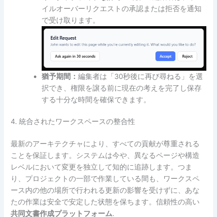
イルオーバーリクエストの承認または拒否を通知
で受け取ります。
猶予期間：
編集者は「30秒後に再び尋ねる」を選
択でき、権限を譲る前に現在の考えを完了し保存
する十分な時間を確保できます。
4. 統合されたワークスペースの整合性
最新のアーキテクチャにより、すべての貢献が尊重される
ことを保証します。システムは今や、異なるページや構造
レベルにおいて変更を独立して知的に追跡します。つま
り、プロジェクトの一部で作業している間も、ワークスペ
ース内の他の場所で行われる更新の影響を受けずに、あな
たの作業は安全で安定した状態を保ちます。信頼性の高い
共同文書作成プラットフォーム
.