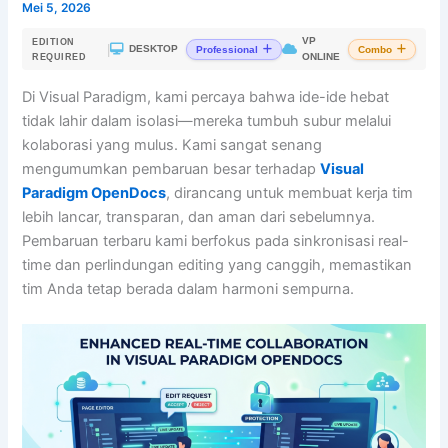
Mei 5, 2026
VP
EDITION
|
DESKTOP
Professional
Combo
ONLINE
REQUIRED
Di Visual Paradigm, kami percaya bahwa ide-ide hebat
tidak lahir dalam isolasi—mereka tumbuh subur melalui
kolaborasi yang mulus. Kami sangat senang
mengumumkan pembaruan besar terhadap
Visual
Paradigm OpenDocs
, dirancang untuk membuat kerja tim
lebih lancar, transparan, dan aman dari sebelumnya.
Pembaruan terbaru kami berfokus pada sinkronisasi real-
time dan perlindungan editing yang canggih, memastikan
tim Anda tetap berada dalam harmoni sempurna.