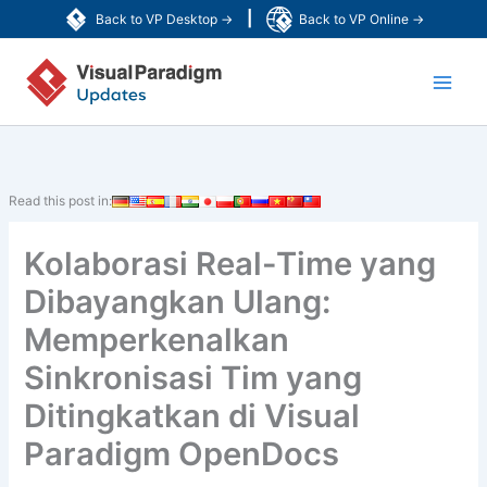
Lewati
|
Back to VP Desktop →
Back to VP Online →
ke
Main
konten
Men
Read this post in:
Kolaborasi Real-Time yang
Dibayangkan Ulang:
Memperkenalkan
Sinkronisasi Tim yang
Ditingkatkan di Visual
Paradigm OpenDocs